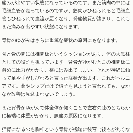
痛みが出やすい状態になっているのです。また筋肉の中には
毛細血管が走っているのですが、筋肉がひねられると毛細血
管もひねられて血流が悪くなり、発痛物質が溜まり、これも
また痛みが出やすい状態になります。
背骨のゆがみはさらに重篤な症状の原因にもなります。
骨と骨の間には椎間板というクッションがあり、体の大黒柱
としての役割を担っています。背骨がゆがむとこの椎間板に
斜めに圧力がかかり、横にはみ出てしまい、それが神経に触
って足や手がしびれると言った症状が出ます。これがヘルニ
アです。薬やシップだけで様子を見ようと言われても、なか
なか改善は見込まれないでしょう。
また背骨がゆがんで体全体が傾くことで左右の膝のどちらか
に極端に体重がかかり、膝痛の原因になります。
猫背になるのも胸椎という背骨が極端に後弯（後ろが丸くな